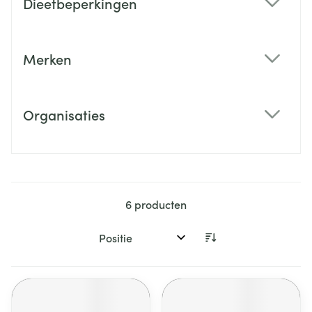
Dieetbeperkingen
filter
Merken
filter
Organisaties
filter
6
producten
Sorteer op: