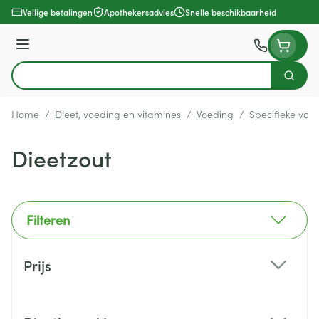
Ga naar de inhoud
Veilige betalingen
Apothekersadvies
Snelle beschikbaarheid
Menu
Zoek
Product, merk, categorie...
Home
/
Dieet, voeding en vitamines
/
Voeding
/
Specifieke voe
Dieetzout
Filteren
Doorgaan naar productlijst
Prijs
filter