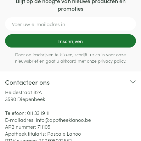
Blijf op de hoogte van nieuwe producten en
promoties
E-mail adres
Inschrijven
Door op inschrijven te klikken, schrijft u zich in voor onze
nieuwsbrief en gaat u akkoord met onze
privacy policy
.
Contacteer ons
Heidestraat 82A
3590
Diepenbeek
Telefoon:
011 33 19 11
E-mailadres:
Info@
apotheeklanoo.be
APB nummer:
711105
Apotheek titularis:
Pascale Lanoo
BTW nummer:
BE0895023552