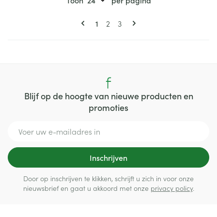
Toon
per pagina
Pagina's
U lees momenteel pagina
Pagina
Pagina
1
2
3
Blijf op de hoogte van nieuwe producten en
promoties
E-mail adres
Inschrijven
Door op inschrijven te klikken, schrijft u zich in voor onze
nieuwsbrief en gaat u akkoord met onze
privacy policy
.