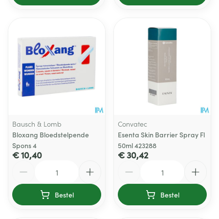
Bausch & Lomb
Convatec
Bloxang Bloedstelpende
Esenta Skin Barrier Spray Fl
Spons 4
50ml 423288
€ 10,40
€ 30,42
Aantal
Aantal
Bestel
Bestel