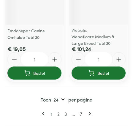
Wepatic
Emdohepar Canine
Wepaticare Medium &
Omhulde Tabl 30
Large Breed Tabl 30
€ 19,05
€ 101,24
Aantal
Aantal
Bestel
Bestel
Toon
per pagina
Pagina's
U lees momenteel pagina
Pagina
Pagina
Pagina
1
2
3
...
7