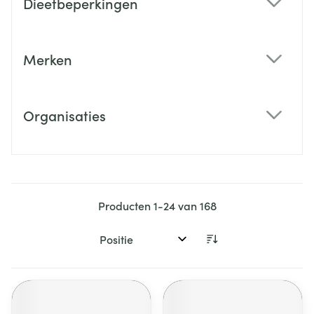
Dieetbeperkingen
filter
Merken
filter
Organisaties
filter
Producten
1
-
24
van
168
Sorteer op: