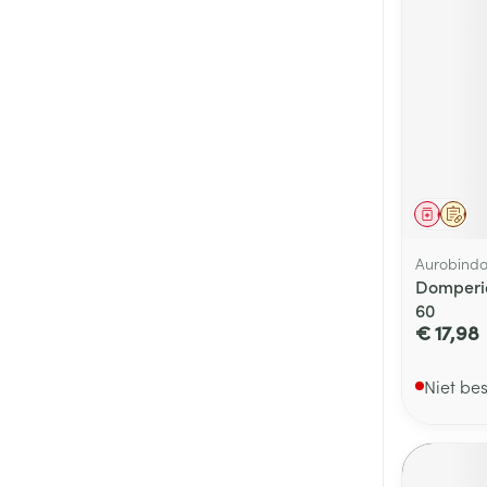
Genees
Op 
Aurobind
Domperid
60
€ 17,98
Niet be