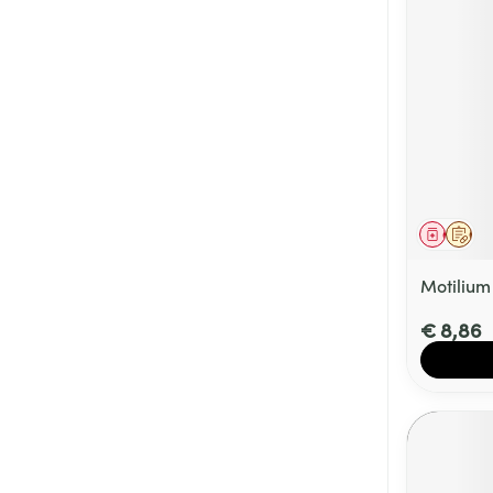
Genees
Op 
Motilium
€ 8,86