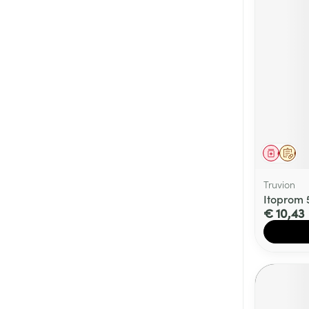
Genees
Op 
Truvion
Itoprom 
€ 10,43