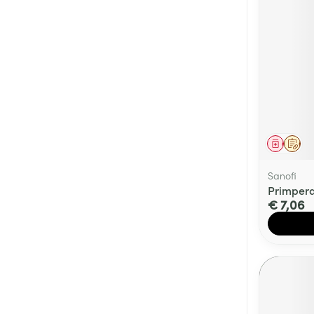
Genees
Op 
Sanofi
Primpera
€ 7,06