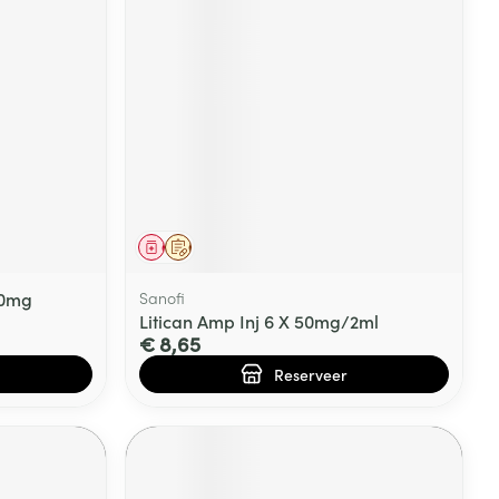
Geneesmiddel
Op voorschrift
50mg
Sanofi
Litican Amp Inj 6 X 50mg/2ml
€ 8,65
Reserveer