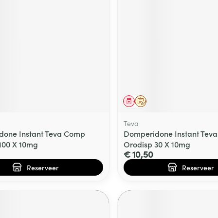
delen
Haar
ging
Supplementen
Insectenwe
Mondmaskers
middelen
ssen
 -
id
d
middel
voorschrift
Geneesmiddel
Op voorschrift
Teva
done Instant Teva Comp
Domperidone Instant Tev
100 X 10mg
Orodisp 30 X 10mg
€ 10,50
Zelfbruiner
Scheren
Reserveer
Reserveer