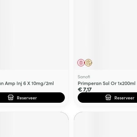
middel
voorschrift
Geneesmiddel
Op voorschrift
Sanofi
n Amp Inj 6 X 10mg/2ml
Primperan Sol Or 1x200m
€ 7,17
Reserveer
Reserveer