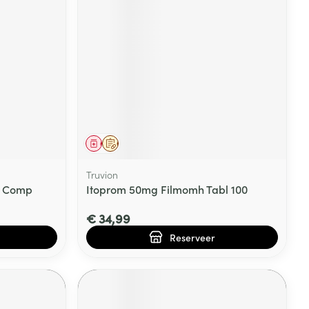
rende
Parfums en
geurproducten
Geneesmiddel
Op voorschrift
Truvion
a Comp
Itoprom 50mg Filmomh Tabl 100
€ 34,99
CBD
Reserveer