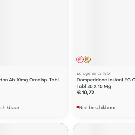
middel
voorschrift
Geneesmiddel
Op voorschrift
o
Eurogenerics (EG)
on Ab 10mg Orodisp. Tabl
Domperidone Instant EG 
Tabl 30 X 10 Mg
€ 10,72
schikbaar
Niet beschikbaar