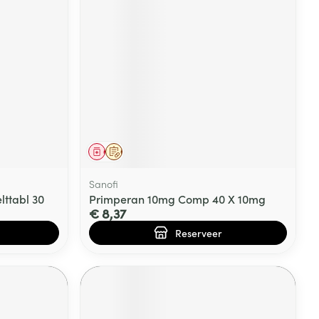
Geneesmiddel
Op voorschrift
Sanofi
lttabl 30
Primperan 10mg Comp 40 X 10mg
€ 8,37
Reserveer