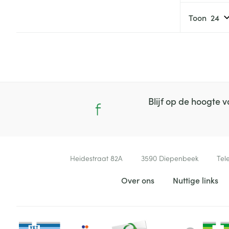
Diergeneesmid
Gezichtsverzor
Toon
Pillendozen en
accessoires
Pigmentstoorni
Gevoelige huid
geïrriteerde hu
Gemengde hui
Blijf op de hoogte
Doffe huid
Toon meer
Contacteer ons
Heidestraat 82A
3590
Diepenbeek
Tel
Snurken
Nuttige links
Over ons
Nuttige links