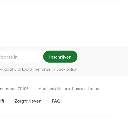
rende
Parfums en
geurproducten
Inschrijven
ef en gaat u akkoord met onze
privacy policy
.
 nummer:
711105
Apotheek titularis:
Pascale Lanoo
CBD
ift
Zorgtarieven
FAQ