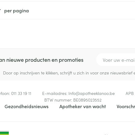
delen
Haar
ging
Supplementen
Insectenwe
per pagina
Mondmaskers
middelen
ssen
 -
id
d
E-mail adres
 van nieuwe producten en promoties
Door op inschrijven te klikken, schrijft u zich in voor onze nieuwsbri
efoon:
011 33 19 11
E-mailadres:
Info@
apotheeklanoo.be
APB
Zelfbruiner
Scheren
BTW nummer:
BE0895023552
Gezondheidsnieuws
Apotheker van wacht
Voorschr