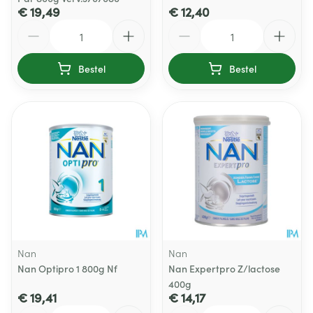
€ 19,49
€ 12,40
Aantal
Aantal
Bestel
Bestel
Nan
Nan
Nan Optipro 1 800g Nf
Nan Expertpro Z/lactose
400g
€ 19,41
€ 14,17
Aantal
Aantal