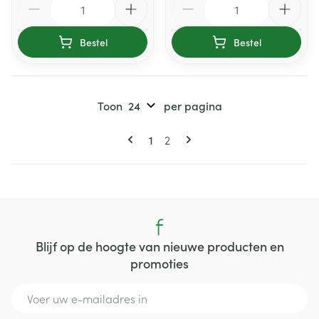
Bestel
Bestel
Toon
per pagina
Pagina's
U lees momenteel pagina
Pagina
1
2
Blijf op de hoogte van nieuwe producten en
promoties
E-mail adres