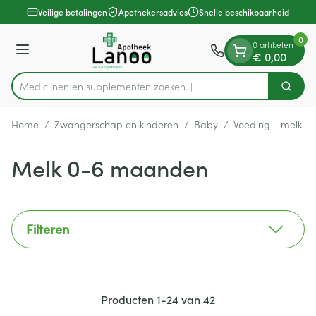
Dia 1 van 1
Ga naar de inhoud
Veilige betalingen
Apothekersadvies
Snelle beschikbaarheid
0
0 artikelen
Menu
€ 0,00
Medicijnen en
Zoek
Product, merk, categorie...
Home
/
Zwangerschap en kinderen
/
Baby
/
Voeding - melk
/
Melk 0-6 maanden
Filteren
Producten
1
-
24
van
42