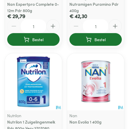
Nan Expertpro Complete 0-
Nutramigen Puramino Pdr
12m Pdr 800g
400g
€ 29,79
€ 42,30
Aantal
Aantal
Bestel
Bestel
Nutrilon
Nan
Nutrilon 1 Zuigelingenmelk
Nan Evolia 1 400g
Pdr 800g Verv.3707080