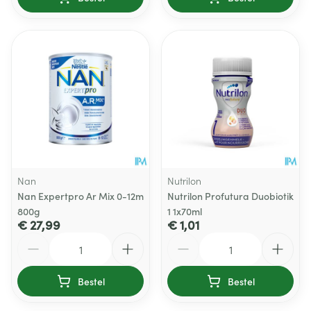
Nan
Nutrilon
Nan Expertpro Ar Mix 0-12m
Nutrilon Profutura Duobiotik
800g
1 1x70ml
€ 27,99
€ 1,01
Aantal
Aantal
Bestel
Bestel