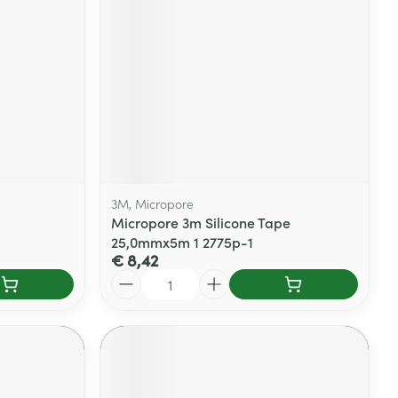
rende
Parfums en
geurproducten
3M, Micropore
Micropore 3m Silicone Tape
25,0mmx5m 1 2775p-1
€ 8,42
Aantal
CBD