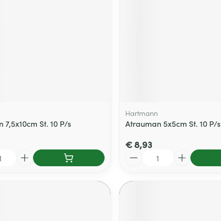
delen
Haar
ging
Supplementen
Insectenwe
Mondmaskers
middelen
ssen
 -
id
d
Hartmann
 7,5x10cm St. 10 P/s
Atrauman 5x5cm St. 10 P/s
€ 8,93
Aantal
Zelfbruiner
Scheren