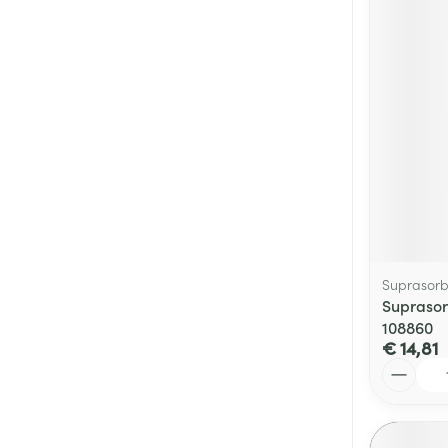
Suprasor
Suprasor
108860
€ 14,81
Aantal