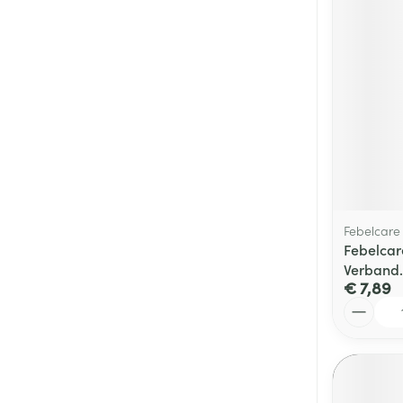
Febelcare
Febelcare
Verband.
€ 7,89
Aantal