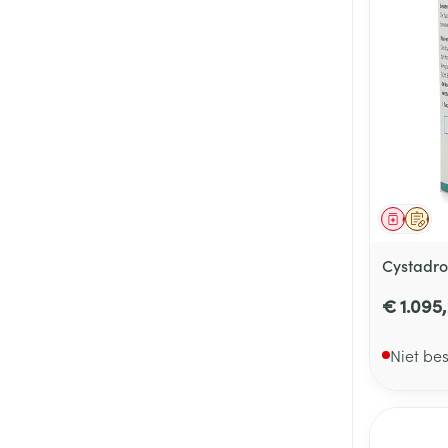
Genees
Op 
Cystadro
€ 1.095
Niet be