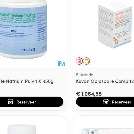
Toon meer
delen
Haar
ging
Supplementen
Insectenwe
Mondmaskers
middelen
ssen
 -
id
middel
voorschrift
Geneesmiddel
Op voorschrift
d
BioMarin
te Natrium Pulv 1 X 450g
Kuvan Oplosbare Comp 12
€ 1.064,58
Reserveer
Reserveer
Zelfbruiner
Scheren