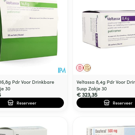
middel
voorschrift
Geneesmiddel
Op voorschrift
 16,8g Pdr Voor Drinkbare
Veltassa 8,4g Pdr Voor Dr
je 30
Susp Zakje 30
5
€ 323,35
Reserveer
Reserveer