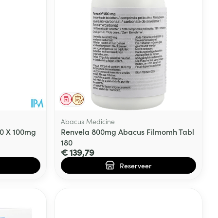
rende
Parfums en
geurproducten
Geneesmiddel
Op voorschrift
Abacus Medicine
0 X 100mg
Renvela 800mg Abacus Filmomh Tabl
180
€ 139,79
Reserveer
CBD