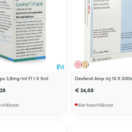
middel
voorschrift
Geneesmiddel
Op voorschrift
ps 3,8mg/ml Fl 1 X 5ml
Desferal Amp Inj 10 X 50
,28
€ 34,68
schikbaar
Niet beschikbaar