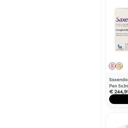
Genees
Op 
Saxenda 
Pen 5x3
€ 244,9