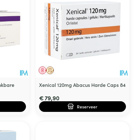
Geneesmiddel
Op voorschrift
inkbare
Xenical 120mg Abacus Harde Caps 84
€ 79,90
Reserveer