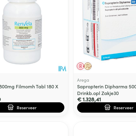
middel
voorschrift
Geneesmiddel
Op voorschrift
Arega
800mg Filmomh Tabl 180 X
Sapropterin Dipharma 50
Drinkb.opl Zakje30
9
€ 1.328,41
Reserveer
Reserveer