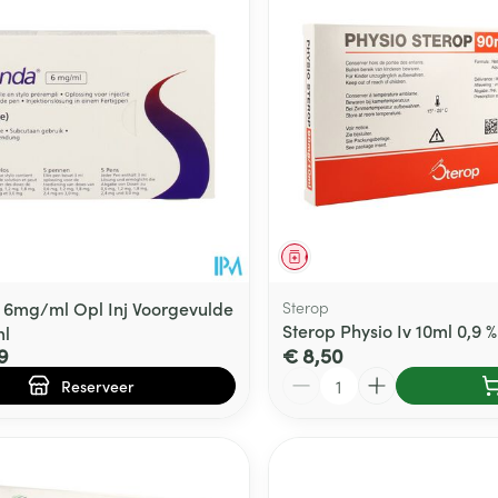
middel
voorschrift
Geneesmiddel
6mg/ml Opl Inj Voorgevulde
Sterop
Sterop Physio Iv 10ml 0,9 
ml
9
€ 8,50
Aantal
Reserveer