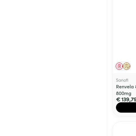
Genees
Op 
Sanofi
Renvela 
800mg
€ 139,7