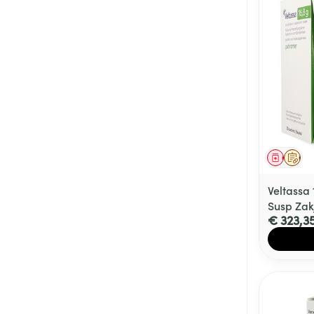
Genees
Op 
Veltassa
Susp Zak
€ 323,3