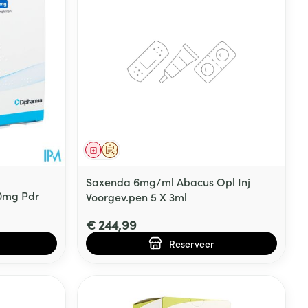
Geneesmiddel
Op voorschrift
Saxenda 6mg/ml Abacus Opl Inj
0mg Pdr
Voorgev.pen 5 X 3ml
€ 244,99
Reserveer