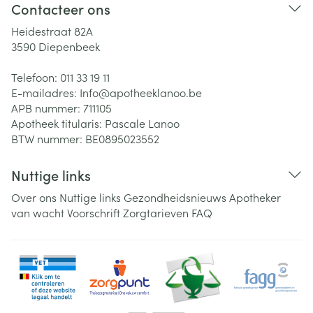
Contacteer ons
Heidestraat 82A
3590
Diepenbeek
Telefoon:
011 33 19 11
E-mailadres:
Info@
apotheeklanoo.be
APB nummer:
711105
Apotheek titularis:
Pascale Lanoo
BTW nummer:
BE0895023552
Nuttige links
Over ons
Nuttige links
Gezondheidsnieuws
Apotheker
van wacht
Voorschrift
Zorgtarieven
FAQ