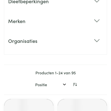
Dieetbeperkingen
filter
Merken
filter
Organisaties
filter
Producten
1
-
24
van
95
Sorteer op: