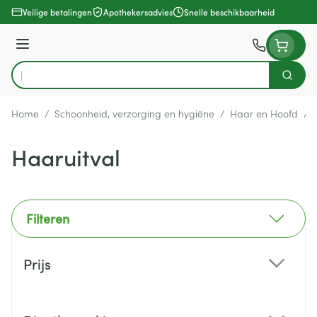
Ga naar de inhoud
Veilige betalingen
Apothekersadvies
Snelle beschikbaarheid
Menu
Zoek
Product, merk, categorie...
Home
/
Schoonheid, verzorging en hygiëne
/
Haar en Hoofd
/
Haaruitval
Filteren
Doorgaan naar productlijst
Prijs
filter