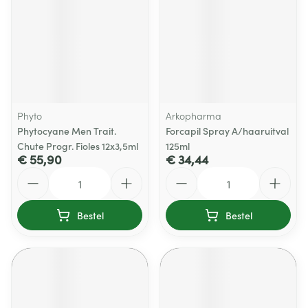
Phyto
Arkopharma
Phytocyane Men Trait.
Forcapil Spray A/haaruitval
Chute Progr. Fioles 12x3,5ml
125ml
€ 55,90
€ 34,44
Aantal
Aantal
Bestel
Bestel