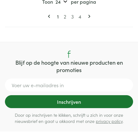
Toon
per pagina
Pagina's
U lees momenteel pagina
Pagina
Pagina
Pagina
1
2
3
4
Blijf op de hoogte van nieuwe producten en
promoties
E-mail adres
Inschrijven
Door op inschrijven te klikken, schrijft u zich in voor onze
nieuwsbrief en gaat u akkoord met onze
privacy policy
.