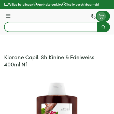
Ga naar de inhoud
Veilige betalingen
Apothekersadvies
Snelle beschikbaarheid
Menu
Zoek
Product, merk, categorie...
Klorane Capil. Sh Kinine & Edelweiss
400ml Nf