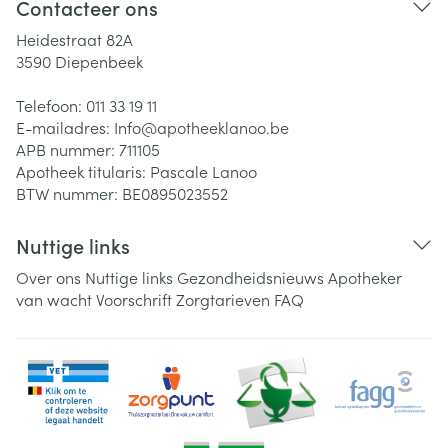
Contacteer ons
Heidestraat 82A
3590
Diepenbeek
Telefoon:
011 33 19 11
E-mailadres:
Info@
apotheeklanoo.be
APB nummer:
711105
Apotheek titularis:
Pascale Lanoo
BTW nummer:
BE0895023552
Nuttige links
Over ons
Nuttige links
Gezondheidsnieuws
Apotheker
van wacht
Voorschrift
Zorgtarieven
FAQ