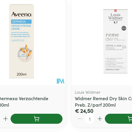
Louis Widmer
Dermexa Verzachtende
Widmer Remed Dry Skin Cr
00ml
Preb. Z/parf 200ml
€ 24,50
Aantal