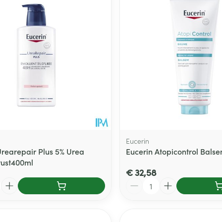
Eucerin
Urearepair Plus 5% Urea
Eucerin Atopicontrol Bals
.rust400ml
€ 32,58
Aantal