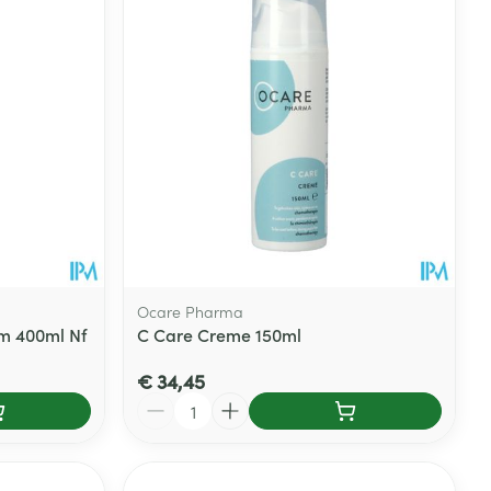
Ocare Pharma
em 400ml Nf
C Care Creme 150ml
€ 34,45
Aantal