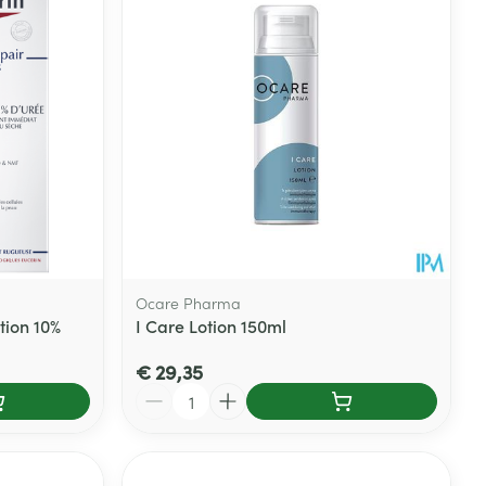
rende
Parfums en
geurproducten
Ocare Pharma
tion 10%
I Care Lotion 150ml
CBD
€ 29,35
Aantal