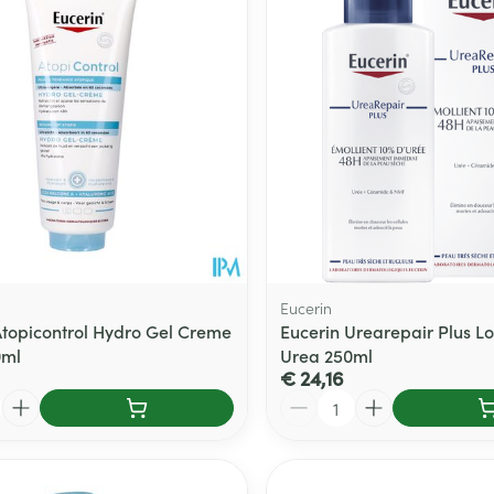
delen
Haar
ging
Supplementen
Insectenwe
Mondmaskers
middelen
ssen
 -
id
d
Eucerin
Atopicontrol Hydro Gel Creme
Eucerin Urearepair Plus Lo
0ml
Urea 250ml
Zelfbruiner
Scheren
€ 24,16
Aantal