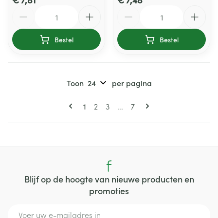
Aantal
Aantal
Bestel
Bestel
Toon
per pagina
Pagina's
U lees momenteel pagina
Pagina
Pagina
Pagina
1
2
3
...
7
Blijf op de hoogte van nieuwe producten en
promoties
E-mail adres