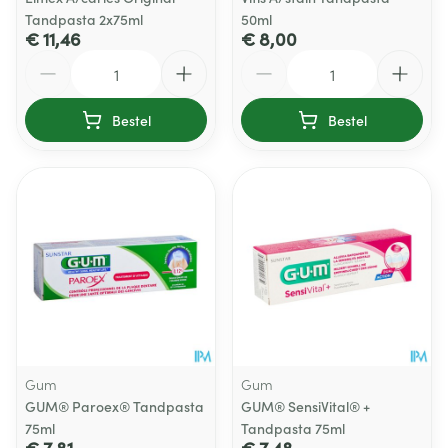
Tandpasta 2x75ml
50ml
€ 11,46
€ 8,00
Aantal
Aantal
Bestel
Bestel
Gum
Gum
GUM® Paroex® Tandpasta
GUM® SensiVital® +
75ml
Tandpasta 75ml
€ 7,81
€ 7,48