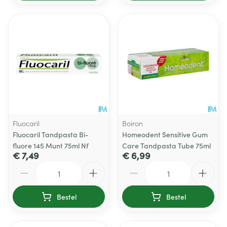
Fluocaril
Boiron
Fluocaril Tandpasta Bi-
Homeodent Sensitive Gum
fluore 145 Munt 75ml Nf
Care Tandpasta Tube 75ml
€ 7,49
€ 6,99
Aantal
Aantal
Bestel
Bestel