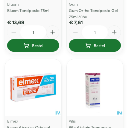
Bluem
Gum
Bluem Tandpasta 75ml
Gum Ortho Tandpasta Gel
75ml 3080
€ 13,69
€ 7,81
Aantal
Aantal
Bestel
Bestel
Elmex
Vitis
Elmex A/caries Original
Vitis A/stain Tandpasta