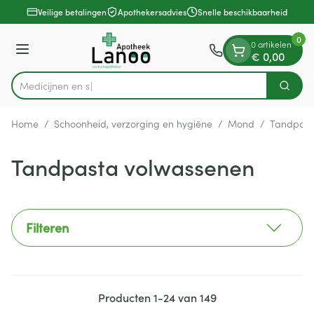
Dia 1 van 1
Ga naar de inhoud
Veilige betalingen
Apothekersadvies
Snelle beschikbaarheid
0
0 artikelen
Menu
€ 0,00
Zoek
Product, merk, categorie...
Home
/
Schoonheid, verzorging en hygiëne
/
Mond
/
Tandpast
Tandpasta volwassenen
Filteren
Producten
1
-
24
van
149