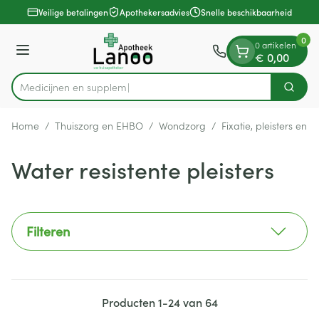
Dia 1 van 1
Ga naar de inhoud
Veilige betalingen
Apothekersadvies
Snelle beschikbaarheid
0
0 artikelen
Menu
€ 0,00
Zoek
Product, merk, categorie...
Home
/
Thuiszorg en EHBO
/
Wondzorg
/
Fixatie, pleisters en s
Water resistente pleisters
Filteren
Producten
1
-
24
van
64