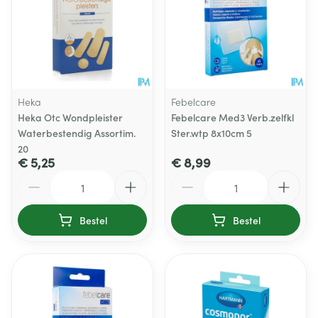
Heka
Febelcare
Heka Otc Wondpleister
Febelcare Med3 Verb.zelfkl
Waterbestendig Assortim.
Ster.wtp 8x10cm 5
20
€ 5,25
€ 8,99
Aantal
Aantal
Bestel
Bestel