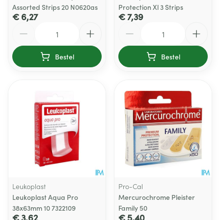
Assorted Strips 20 N0620as
Protection Xl 3 Strips
€ 6,27
€ 7,39
Aantal
Aantal
Bestel
Bestel
Leukoplast
Pro-Cal
Leukoplast Aqua Pro
Mercurochrome Pleister
38x63mm 10 7322109
Family 50
€ 3,62
€ 5,40