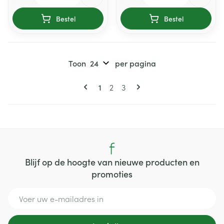
Bestel
Bestel
Toon
per pagina
Pagina's
U lees momenteel pagina
Pagina
Pagina
1
2
3
Blijf op de hoogte van nieuwe producten en
promoties
E-mail adres