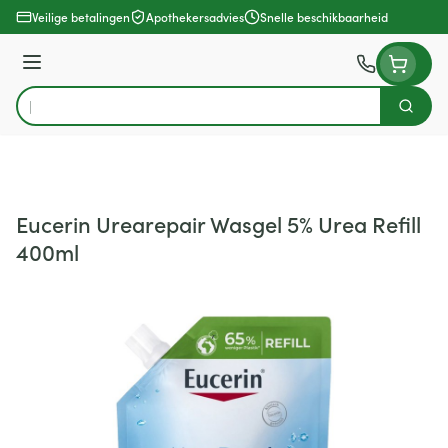
Ga naar de inhoud
Veilige betalingen
Apothekersadvies
Snelle beschikbaarheid
Menu
Zoek
Product, merk, categorie...
Eucerin Urearepair Wasgel 5% Urea Refill
400ml