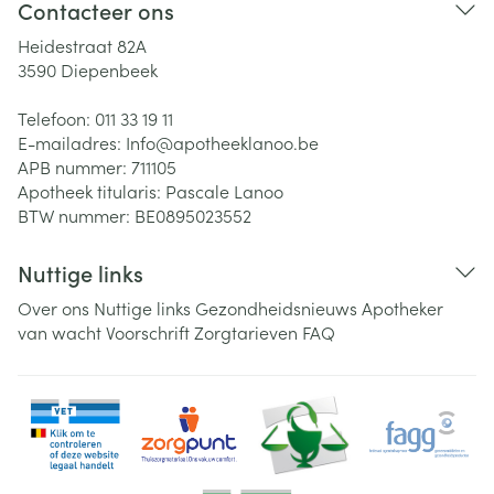
Contacteer ons
Heidestraat 82A
3590
Diepenbeek
Telefoon:
011 33 19 11
E-mailadres:
Info@
apotheeklanoo.be
APB nummer:
711105
Apotheek titularis:
Pascale Lanoo
BTW nummer:
BE0895023552
Nuttige links
Over ons
Nuttige links
Gezondheidsnieuws
Apotheker
van wacht
Voorschrift
Zorgtarieven
FAQ