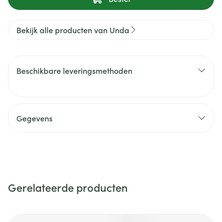
Bekijk alle producten van Unda
Beschikbare leveringsmethoden
Gegevens
Gerelateerde producten
Navigeren door de elementen van de carrousel is mogelijk m
Druk om carrousel over te slaan
Druk op om naar carrouselnavigatie te gaan