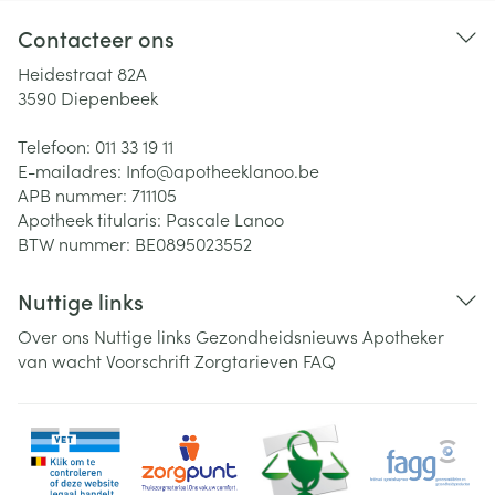
Contacteer ons
Heidestraat 82A
3590
Diepenbeek
Telefoon:
011 33 19 11
E-mailadres:
Info@
apotheeklanoo.be
APB nummer:
711105
Apotheek titularis:
Pascale Lanoo
BTW nummer:
BE0895023552
Nuttige links
Over ons
Nuttige links
Gezondheidsnieuws
Apotheker
van wacht
Voorschrift
Zorgtarieven
FAQ