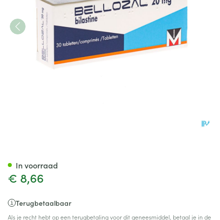
Bellozal 20mg Filmomh Tabl 
In voorraad
€ 8,66
Terugbetaalbaar
Als je recht hebt op een terugbetaling voor dit geneesmiddel, betaal je in de