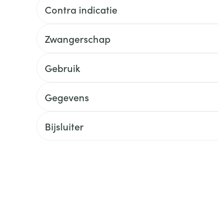
delen
Haar
Contra indicatie
ging
Supplementen
Insectenwe
Mondmaskers
middelen
ssen
Zwangerschap
 -
id
Gebruik
d
Gegevens
Bijsluiter
Zelfbruiner
Scheren