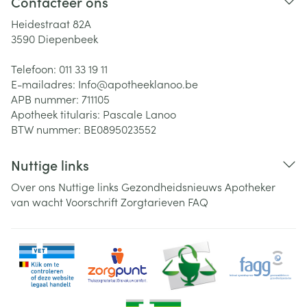
Contacteer ons
Heidestraat 82A
3590
Diepenbeek
Telefoon:
011 33 19 11
E-mailadres:
Info@
apotheeklanoo.be
APB nummer:
711105
Apotheek titularis:
Pascale Lanoo
BTW nummer:
BE0895023552
Nuttige links
Over ons
Nuttige links
Gezondheidsnieuws
Apotheker
van wacht
Voorschrift
Zorgtarieven
FAQ