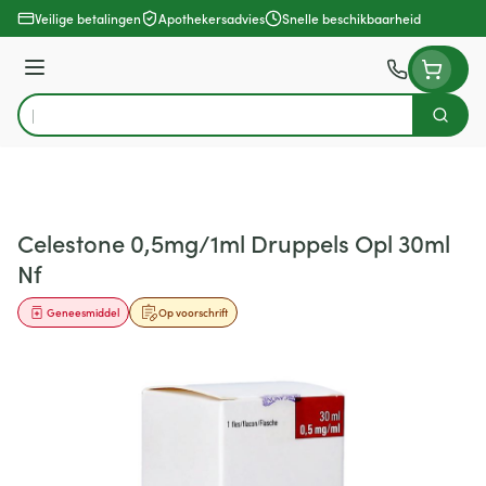
Ga naar de inhoud
Veilige betalingen
Apothekersadvies
Snelle beschikbaarheid
Menu
Zoek
Product, merk, categorie...
Celestone 0,5mg/1ml Druppels Opl 30ml
Nf
Geneesmiddel
Op voorschrift