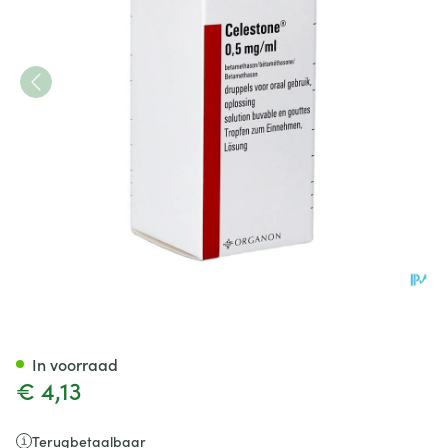
Celestone 0,5mg/1ml Druppel
In voorraad
€ 4,13
Terugbetaalbaar