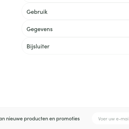
delen
Haar
ging
Supplementen
Insectenwe
Gebruik
Mondmaskers
middelen
ssen
Gegevens
 -
id
Bijsluiter
d
Zelfbruiner
Scheren
E-mail adres
 van nieuwe producten en promoties