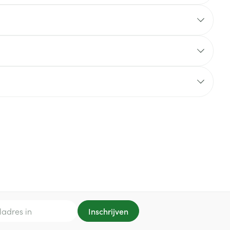
rende
Parfums en
geurproducten
CBD
Inschrijven