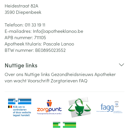
Heidestraat 82A
3590
Diepenbeek
Telefoon:
011 33 19 11
E-mailadres:
Info@
apotheeklanoo.be
APB nummer:
711105
Apotheek titularis:
Pascale Lanoo
BTW nummer:
BE0895023552
Nuttige links
Over ons
Nuttige links
Gezondheidsnieuws
Apotheker
van wacht
Voorschrift
Zorgtarieven
FAQ