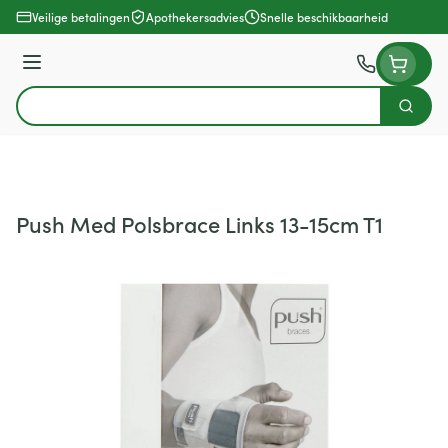
Ga naar de inhoud
Veilige betalingen
Apothekersadvies
Snelle beschikbaarheid
Menu
Zoek
Product, merk, categorie...
Push Med Polsbrace Links 13-15cm T1