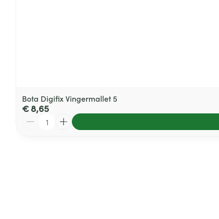
Bota Digifix Vingermallet 5
€ 8,65
Aantal