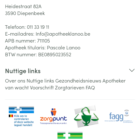
Heidestraat 82A
3590
Diepenbeek
Telefoon:
011 33 19 11
E-mailadres:
Info@
apotheeklanoo.be
APB nummer:
711105
Apotheek titularis:
Pascale Lanoo
BTW nummer:
BE0895023552
Nuttige links
Over ons
Nuttige links
Gezondheidsnieuws
Apotheker
van wacht
Voorschrift
Zorgtarieven
FAQ