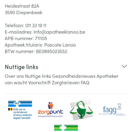
Heidestraat 82A
3590
Diepenbeek
Telefoon:
011 33 19 11
E-mailadres:
Info@
apotheeklanoo.be
APB nummer:
711105
Apotheek titularis:
Pascale Lanoo
BTW nummer:
BE0895023552
Nuttige links
Over ons
Nuttige links
Gezondheidsnieuws
Apotheker
van wacht
Voorschrift
Zorgtarieven
FAQ