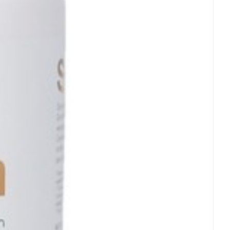
rende
Parfums en
geurproducten
CBD