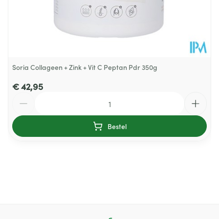
Vitamine B5
6mg
100%
Vitamine B6
1,4 mg
100%
Vitamine B8
50 mcg
100%
Soria Collageen + Zink + Vit C Peptan Pdr 350g
NRV: voedingsreferentiewaarde
€ 42,95
Aantal
Bestel