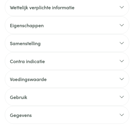
Wettelijk verplichte informatie
Eigenschappen
Lactosevrij
Actieve ingrediënten van plantaardige oorsprong
Samenstelling
Unieke formule
Contra indicatie
Voedingswaarde
Voor 1
%
Voedingssamenstelling
Gebruik
capsule
NRV
Teunisbloemolie
106mg
Gegevens
CNK
2766145
Bernagie olie
86 mg