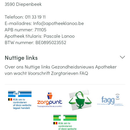
3590
Diepenbeek
Telefoon:
011 33 19 11
E-mailadres:
Info@
apotheeklanoo.be
APB nummer:
711105
Apotheek titularis:
Pascale Lanoo
BTW nummer:
BE0895023552
Nuttige links
Over ons
Nuttige links
Gezondheidsnieuws
Apotheker
van wacht
Voorschrift
Zorgtarieven
FAQ