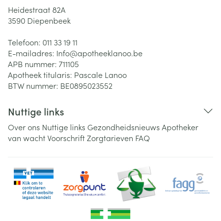
Heidestraat 82A
3590
Diepenbeek
Telefoon:
011 33 19 11
E-mailadres:
Info@
apotheeklanoo.be
APB nummer:
711105
Apotheek titularis:
Pascale Lanoo
BTW nummer:
BE0895023552
Nuttige links
Over ons
Nuttige links
Gezondheidsnieuws
Apotheker
van wacht
Voorschrift
Zorgtarieven
FAQ