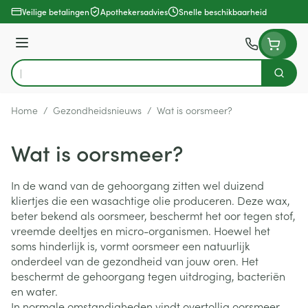
Ga naar de inhoud
Veilige betalingen
Apothekersadvies
Snelle beschikbaarheid
Menu
Zoek
Product, merk, categorie...
Home
/
Gezondheidsnieuws
/
Wat is oorsmeer?
Wat is oorsmeer?
In de wand van de gehoorgang zitten wel duizend
kliertjes die een wasachtige olie produceren. Deze wax,
beter bekend als oorsmeer, beschermt het oor tegen stof,
vreemde deeltjes en micro-organismen. Hoewel het
soms hinderlijk is, vormt oorsmeer een natuurlijk
onderdeel van de gezondheid van jouw oren. Het
beschermt de gehoorgang tegen uitdroging, bacteriën
en water.
In normale omstandigheden vindt overtollig oorsmeer