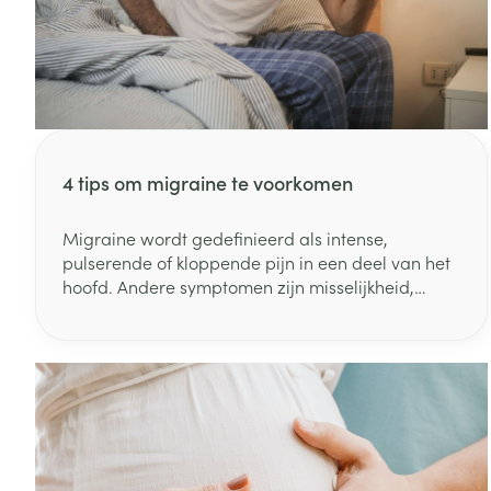
Diergeneesmid
Gezichtsverzor
Pillendozen en
accessoires
Pigmentstoorni
Gevoelige huid
geïrriteerde hu
Gemengde hui
4 tips om migraine te voorkomen
Doffe huid
Migraine wordt gedefinieerd als intense,
Toon meer
pulserende of kloppende pijn in een deel van het
hoofd. Andere symptomen zijn misselijkheid,
braken en gevoeligheid voor zowel licht als
geluid. Hoewel er al veel behandelingen zijn voor
Snurken
hoofdpijn en migraine, zijn deze niet voor
iedereen een oplossing.