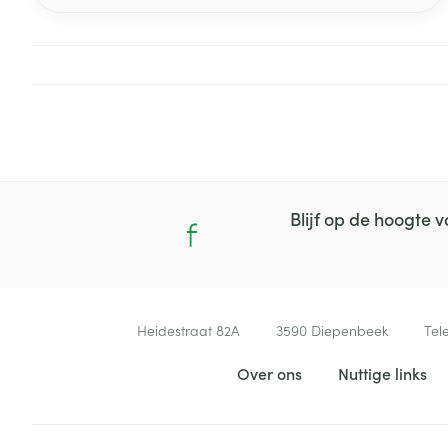
uitvoeren. Niet iedereen hoeft nog elke dag te
pendelen naar kantoor. Wij geven enkele tips om
thuiswerk op een gezonde manier aan te pakken.
Blijf op de hoogte
Contacteer ons
Heidestraat 82A
3590
Diepenbeek
Tel
Nuttige links
Over ons
Nuttige links