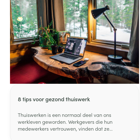
Waar in 2012 slechts 3% van de zwangere
vrouwen deze aandoening ontwikkelde, was dit
in 2022 al gestegen naar 8,9%. Deze trend roept
weliswaar belangrijke vragen op voor de
gezondheid en het algemeen welzijn van zowel
moeder als kind.
8 tips voor gezond thuiswerk
Thuiswerken is een normaal deel van ons
werkleven geworden. Werkgevers die hun
medewerkers vertrouwen, vinden dat ze
bepaalde taken evengoed van thuis uit kunnen