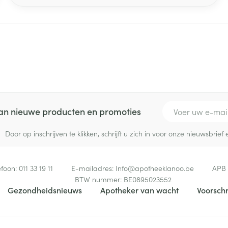
"constitutioneel eczeem" omwille van de erfelijke
aanleg van deze ziekte. De huid is eigenlijk altijd
droog en laat zo gemakkelijk allergenen door,
Pagina's
met een ontstekingsreactie als gevolg.
E-mail adres
 van nieuwe producten en promoties
Door op inschrijven te klikken, schrijft u zich in voor onze nieuwsbri
efoon:
011 33 19 11
E-mailadres:
Info@
apotheeklanoo.be
APB
BTW nummer:
BE0895023552
Gezondheidsnieuws
Apotheker van wacht
Voorschr