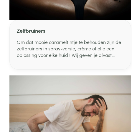
Zuurstof
Eelt
Eksteroog - lik
Ademhalingsste
Toon meer
Zelfbruiners
Om dat mooie carameltintje te behouden zijn de
Spieren en gew
zelfbruiners in spray-versie, crème of olie een
Specifiek voor
oplossing voor elke huid ! Wij geven je alvast
Naalden en spu
enkele tips.
Lichaamsverzo
Infecties
Spuiten
Deodorant
Oplossing voor 
Gezichtsverzor
Naalden
Luizen
Naalden voor i
pennaalden
Diagnostica
Toon meer