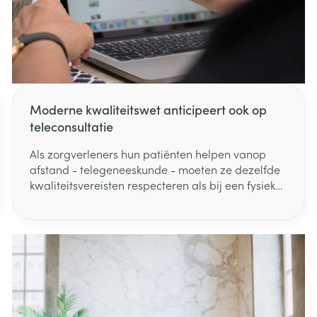
delen
Haar
ging
Supplementen
Insectenwe
Mondmaskers
middelen
ssen
 -
id
Moderne kwaliteitswet anticipeert ook op
d
teleconsultatie
Als zorgverleners hun patiënten helpen vanop
afstand - telegeneeskunde - moeten ze dezelfde
kwaliteitsvereisten respecteren als bij een fysiek
contact. Minister van Volksgezondheid Maggie
De Block heeft die bepaling laten opnemen in het
Zelfbruiner
Scheren
wetsontwerp rond de kwaliteitsvolle
praktijkvoering in de zorg. Vandaag gaf de
ministerraad groen licht voor dit ontwerp.