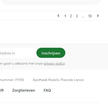
voor jou even op een rijtje.
U lees momenteel pagin
Pagina
Pagina
Pagina
1
2
3
...
19
Inschrijven
ef en gaat u akkoord met onze
privacy policy
.
 nummer:
711105
Apotheek titularis:
Pascale Lanoo
ift
Zorgtarieven
FAQ