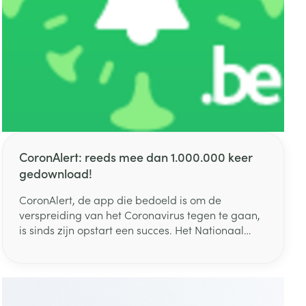
CoronAlert: reeds mee dan 1.000.000 keer
gedownload!
CoronAlert, de app die bedoeld is om de
verspreiding van het Coronavirus tegen te gaan,
is sinds zijn opstart een succes. Het Nationaal
Crisiscentrum is hierover verheugd en doet
nogmaals een oproep aan iedereen om de app
te downloaden.