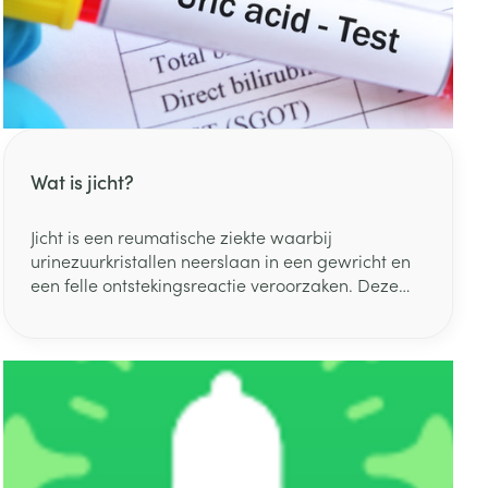
rende
Parfums en
geurproducten
Wat is jicht?
Jicht is een reumatische ziekte waarbij
urinezuurkristallen neerslaan in een gewricht en
een felle ontstekingsreactie veroorzaken. Deze
ontsteking geeft aanleiding tot zwelling en pijn in
de gewrichten van de voet, meestal de grote
CBD
teen. Plotselinge en intense pijn, of aanvallen van
jicht, kunnen aanvoelen alsof je voet in brand
staat.