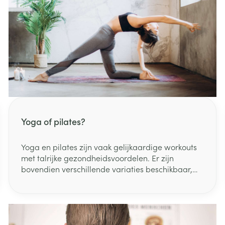
Yoga of pilates?
Yoga en pilates zijn vaak gelijkaardige workouts
met talrijke gezondheidsvoordelen. Er zijn
bovendien verschillende variaties beschikbaar,
waardoor het vaak moeilijk is te weten wat het
best past bij jou. Ondanks de vergelijkbare
voordelen hebben yoga en pilates een heel
andere oorsprong.