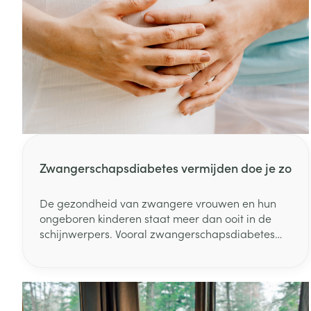
Zwangerschapsdiabetes vermijden doe je zo
De gezondheid van zwangere vrouwen en hun
ongeboren kinderen staat meer dan ooit in de
schijnwerpers. Vooral zwangerschapsdiabetes
staat extra in de kijker, daar er zich een grote
toename voordoet. Volgens het recente
jaarrapport Perinatale gezondheid in Vlaanderen
is het aantal zwangere vrouwen met diabetes in
de afgelopen tien jaar opmerkelijk gestegen.