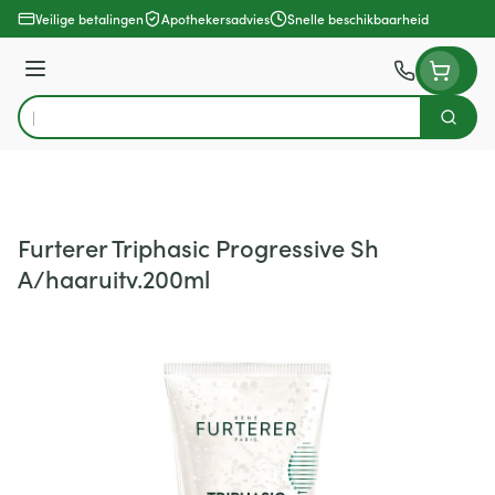
Ga naar de inhoud
Veilige betalingen
Apothekersadvies
Snelle beschikbaarheid
Menu
Zoek
Product, merk, categorie...
Furterer Triphasic Progressive Sh
A/haaruitv.200ml