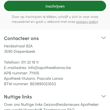
Inschrijven
Door op inschrijven te klikken, schrijft u zich in voor onze
nieuwsbrief en gaat u akkoord met onze
privacy policy
.
Contacteer ons
Heidestraat 82A
3590
Diepenbeek
Telefoon:
011 33 19 11
E-mailadres:
Info@
apotheeklanoo.be
APB nummer:
711105
Apotheek titularis:
Pascale Lanoo
BTW nummer:
BE0895023552
Nuttige links
Over ons
Nuttige links
Gezondheidsnieuws
Apotheker
van wacht
Voorschrift
Zorgtarieven
FAQ