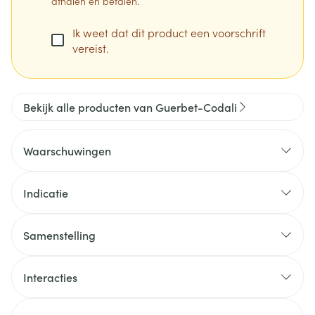
afhalen en betalen.
Ik weet dat dit product een voorschrift
vereist.
Bekijk alle producten van Guerbet-Codali
Waarschuwingen
Indicatie
Samenstelling
De werkzame stof in dit geneesmiddel is iobitridol.
De andere stoffen in dit geneesmiddel zijn
Interacties
natriumcalciumedetaat, trometamol,
trometamolhydrochloride, natriumhydroxide of
zoutzuur, water voor injectie.