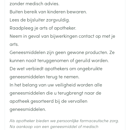
Breedte
55 mm
zonder medisch advies.
Buiten bereik van kinderen bewaren.
Lengte
55 mm
Lees de bijsluiter zorgvuldig.
Raadpleeg je arts of apotheker.
Diepte
110 mm
Neem in geval van bijwerkingen contact op met je
arts.
Hoeveelheid
1
Geneesmiddelen zijn geen gewone producten. Ze
Verpakking
kunnen nooit teruggenomen of geruild worden.
De wet verbiedt apothekers om ongebruikte
Actieve
jobitridol
Ingrediënten
geneesmiddelen terug te nemen.
In het belang van uw veiligheid worden alle
Behoud
Kamertemperatuur (15°C - 25°C)
geneesmiddelen die u terugbrengt naar de
apotheek gesorteerd bij de vervallen
geneesmiddelen.
Als apotheker bieden we persoonlijke farmaceutische zorg.
Na aankoop van een geneesmiddel of medisch