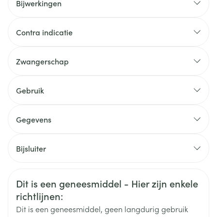
Bijwerkingen
Een geneesmiddel tegen hoge bloedsuikerwaarden
Contra indicatie
(metformine).
Een geneesmiddel tegen hartaandoeningen of hoge
bloeddruk (een bètablokker of diureticum).
Zwangerschap
Een geneesmiddel dat gebruikt wordt voor de
behandeling van bepaalde kankers (interleukine-2).
Gebruik
Hoe gebruikt u dit geneesmiddel?
Gegevens
CNK
1294651
Bijsluiter
Organisaties
Nederlands
Guerbet
Nederlands
Duits
Veiligheidsinformatie
Dit is een geneesmiddel - Hier zijn enkele
Duits
Frans
Frans
Merken
Guerbet-Codali
richtlijnen:
Dit is een geneesmiddel, geen langdurig gebruik