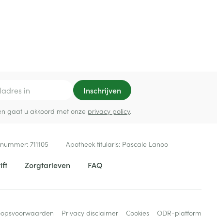
Inschrijven
ef en gaat u akkoord met onze
privacy policy
.
 nummer:
711105
Apotheek titularis:
Pascale Lanoo
ift
Zorgtarieven
FAQ
oopsvoorwaarden
Privacy disclaimer
Cookies
ODR-platform