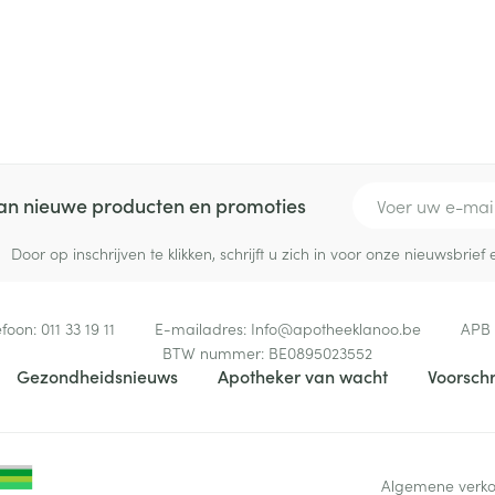
E-mail adres
 van nieuwe producten en promoties
Door op inschrijven te klikken, schrijft u zich in voor onze nieuwsbri
efoon:
011 33 19 11
E-mailadres:
Info@
apotheeklanoo.be
APB
BTW nummer:
BE0895023552
Gezondheidsnieuws
Apotheker van wacht
Voorschr
Algemene verk