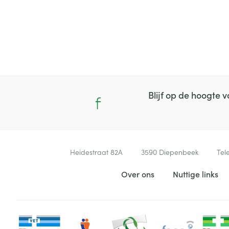
Blijf op de hoogte
Contacteer ons
Heidestraat 82A
3590
Diepenbeek
Tel
Nuttige links
Over ons
Nuttige links