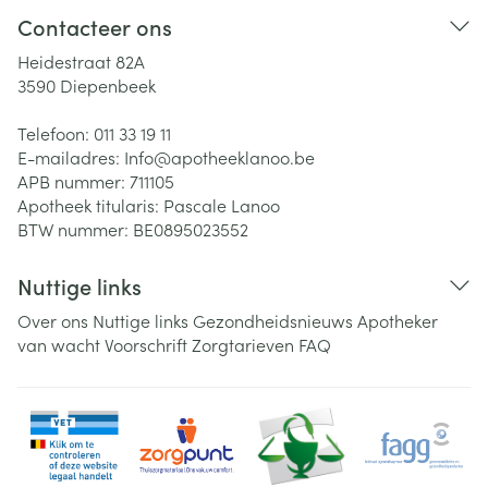
Contacteer ons
Heidestraat 82A
3590
Diepenbeek
Telefoon:
011 33 19 11
E-mailadres:
Info@
apotheeklanoo.be
APB nummer:
711105
Apotheek titularis:
Pascale Lanoo
BTW nummer:
BE0895023552
Nuttige links
Over ons
Nuttige links
Gezondheidsnieuws
Apotheker
van wacht
Voorschrift
Zorgtarieven
FAQ