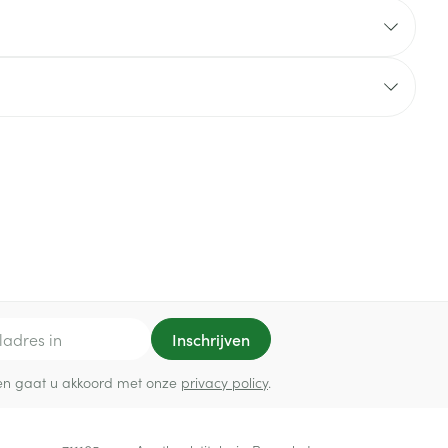
rende
Parfums en
geurproducten
CBD
Inschrijven
ef en gaat u akkoord met onze
privacy policy
.