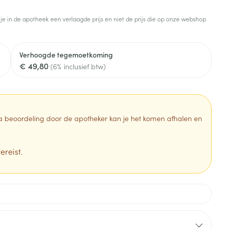
Toon meer
 je in de apotheek een verlaagde prijs en niet de prijs die op onze webshop
Diagnosetesten en
stress
Vlooien en teken
meetapparatuur
Oren
Mond en keel
Verhoogde tegemoetkoming
Alcoholtest
g
Oordopjes
Zuigtabletten
€ 49,80
(6% inclusief btw)
herapie -
Mond, muil of snavel
Bloeddrukmeter
ls
en -druppels
Oorreiniging
Spray - oplossing
Cholesteroltest
zen
Oordruppels
Hartslagmeter
ulpmiddelen
 Na beoordeling door de apotheker kan je het komen afhalen en
Toon meer
ereist.
erming
Hygiëne
Ergonomie
ning en -
Aambeien
s
Bad en douche
Ademhaling en zuurstof
je
Badkamer