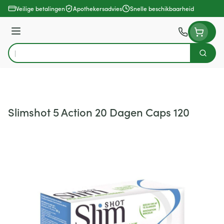
Ga naar de inhoud
Veilige betalingen
Apothekersadvies
Snelle beschikbaarheid
Menu
Zoek
Product, merk, categorie...
Slimshot 5 Action 20 Dagen Caps 120