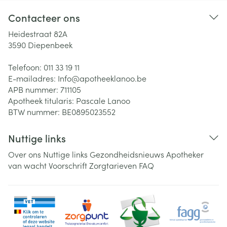
Contacteer ons
Heidestraat 82A
3590
Diepenbeek
Telefoon:
011 33 19 11
E-mailadres:
Info@
apotheeklanoo.be
APB nummer:
711105
Apotheek titularis:
Pascale Lanoo
BTW nummer:
BE0895023552
Nuttige links
Over ons
Nuttige links
Gezondheidsnieuws
Apotheker
van wacht
Voorschrift
Zorgtarieven
FAQ