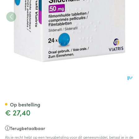
Sildenafil Viatris 50mg Filmo
Op bestelling
€ 27,40
Terugbetaalbaar
Als je recht hebt op een terugbetaling voor dit geneesmiddel, betaal je in de