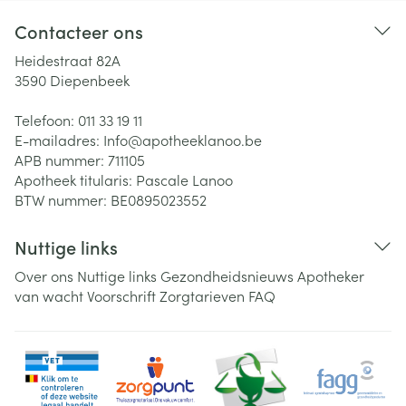
Contacteer ons
Heidestraat 82A
3590
Diepenbeek
Telefoon:
011 33 19 11
E-mailadres:
Info@
apotheeklanoo.be
APB nummer:
711105
Apotheek titularis:
Pascale Lanoo
BTW nummer:
BE0895023552
Nuttige links
Over ons
Nuttige links
Gezondheidsnieuws
Apotheker
van wacht
Voorschrift
Zorgtarieven
FAQ