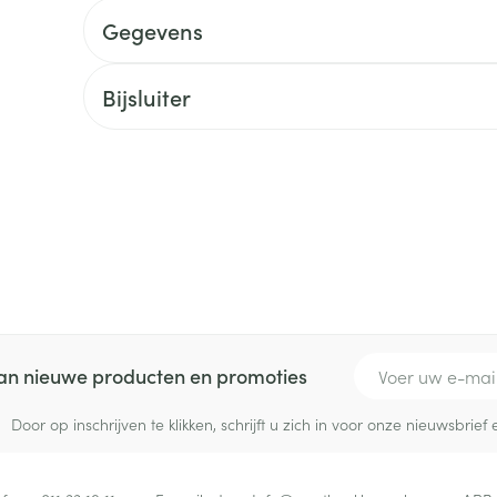
delen
Haar
Gegevens
ging
Supplementen
Insectenwe
Mondmaskers
middelen
ssen
Bijsluiter
 -
id
d
Zelfbruiner
Scheren
E-mail adres
 van nieuwe producten en promoties
Door op inschrijven te klikken, schrijft u zich in voor onze nieuwsbri