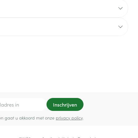
rende
Parfums en
geurproducten
CBD
Inschrijven
ef en gaat u akkoord met onze
privacy policy
.