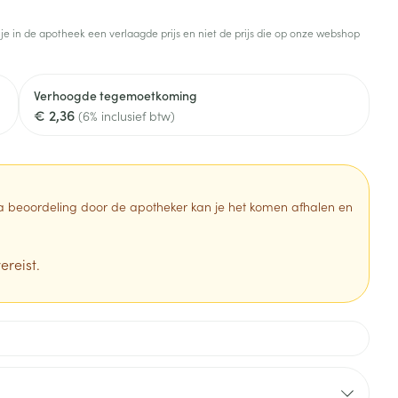
Toon meer
 je in de apotheek een verlaagde prijs en niet de prijs die op onze webshop
Diagnosetesten en
stress
Vlooien en teken
meetapparatuur
Oren
Mond en keel
Verhoogde tegemoetkoming
Alcoholtest
g
Oordopjes
Zuigtabletten
€ 2,36
(6% inclusief btw)
herapie -
Mond, muil of snavel
Bloeddrukmeter
ls
en -druppels
Oorreiniging
Spray - oplossing
Cholesteroltest
zen
Oordruppels
Hartslagmeter
ulpmiddelen
 Na beoordeling door de apotheker kan je het komen afhalen en
Toon meer
ereist.
erming
Hygiëne
Ergonomie
ning en -
Aambeien
s
Bad en douche
Ademhaling en zuurstof
je
Badkamer