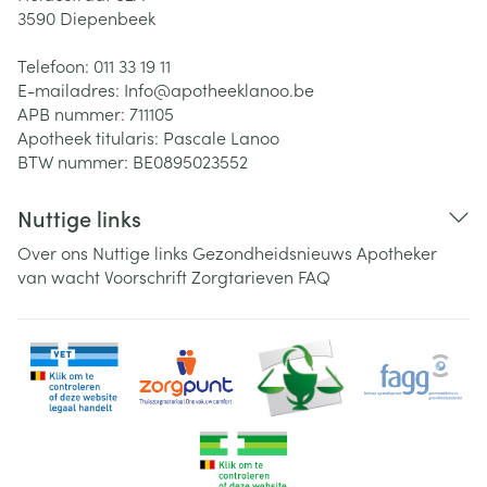
3590
Diepenbeek
Telefoon:
011 33 19 11
E-mailadres:
Info@
apotheeklanoo.be
APB nummer:
711105
Apotheek titularis:
Pascale Lanoo
BTW nummer:
BE0895023552
Nuttige links
Over ons
Nuttige links
Gezondheidsnieuws
Apotheker
van wacht
Voorschrift
Zorgtarieven
FAQ