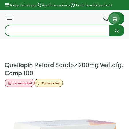
Ga naar de inhoud
Veilige betalingen
Apothekersadvies
Snelle beschikbaarheid
Menu
Zoek
Product, merk, categorie...
Quetiapin Retard Sandoz 200mg Verl.afg.
Comp 100
Geneesmiddel
Op voorschrift