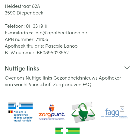
Heidestraat 82A
3590
Diepenbeek
Telefoon:
011 33 19 11
E-mailadres:
Info@
apotheeklanoo.be
APB nummer:
711105
Apotheek titularis:
Pascale Lanoo
BTW nummer:
BE0895023552
Nuttige links
Over ons
Nuttige links
Gezondheidsnieuws
Apotheker
van wacht
Voorschrift
Zorgtarieven
FAQ