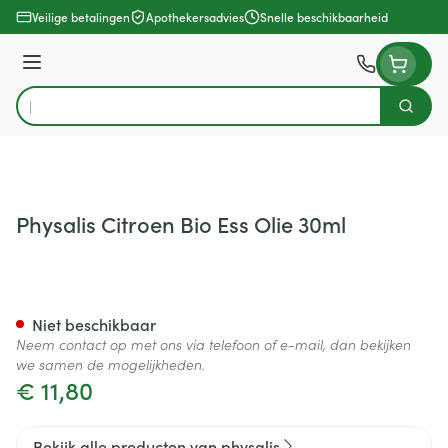
Ga naar de inhoud
Veilige betalingen
Apothekersadvies
Snelle beschikbaarheid
Menu
Zoek
Product, merk, categorie...
Physalis Citroen Bio Ess Olie 30ml
Physalis Citroen Bio Ess Olie 
Niet beschikbaar
Neem contact op met ons via telefoon of e-mail, dan bekijken
we samen de mogelijkheden.
€ 11,80
Bekijk alle producten van physalis