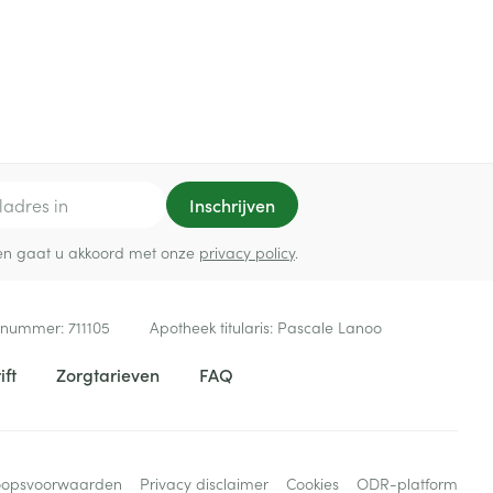
Inschrijven
ef en gaat u akkoord met onze
privacy policy
.
 nummer:
711105
Apotheek titularis:
Pascale Lanoo
ift
Zorgtarieven
FAQ
oopsvoorwaarden
Privacy disclaimer
Cookies
ODR-platform