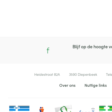
Blijf op de hoogte
Contacteer ons
Heidestraat 82A
3590
Diepenbeek
Tel
Nuttige links
Over ons
Nuttige links