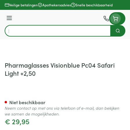
Ga naar de inhoud
Veilige betalingen
Apothekersadvies
Snelle beschikbaarheid
Menu
Zoek
Product, merk, categorie...
Pharmaglasses Visionblue Pc04 Safari
Light +2,50
Pharmaglasses Visionblue Pc0
Niet beschikbaar
Neem contact op met ons via telefoon of e-mail, dan bekijken
we samen de mogelijkheden.
€ 29,95