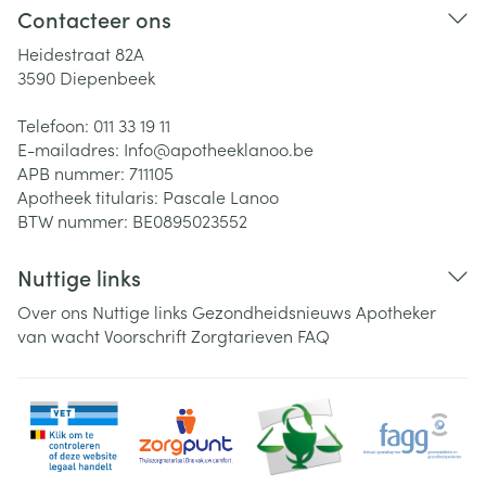
Contacteer ons
Heidestraat 82A
3590
Diepenbeek
Telefoon:
011 33 19 11
E-mailadres:
Info@
apotheeklanoo.be
APB nummer:
711105
Apotheek titularis:
Pascale Lanoo
BTW nummer:
BE0895023552
Nuttige links
Over ons
Nuttige links
Gezondheidsnieuws
Apotheker
van wacht
Voorschrift
Zorgtarieven
FAQ