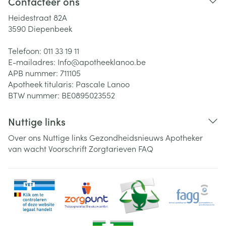
Contacteer ons
Heidestraat 82A
3590
Diepenbeek
Telefoon:
011 33 19 11
E-mailadres:
Info@
apotheeklanoo.be
APB nummer:
711105
Apotheek titularis:
Pascale Lanoo
BTW nummer:
BE0895023552
Nuttige links
Over ons
Nuttige links
Gezondheidsnieuws
Apotheker
van wacht
Voorschrift
Zorgtarieven
FAQ