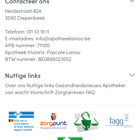
Contacteer ons
Heidestraat 82A
3590
Diepenbeek
Telefoon:
011 33 19 11
E-mailadres:
Info@
apotheeklanoo.be
APB nummer:
711105
Apotheek titularis:
Pascale Lanoo
BTW nummer:
BE0895023552
Nuttige links
Over ons
Nuttige links
Gezondheidsnieuws
Apotheker
van wacht
Voorschrift
Zorgtarieven
FAQ