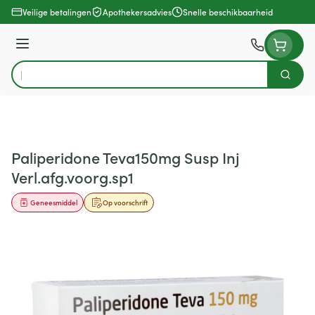
Ga naar de inhoud
Veilige betalingen
Apothekersadvies
Snelle beschikbaarheid
Menu
Zoek
Product, merk, categorie...
Paliperidone Teva150mg Susp Inj
Verl.afg.voorg.sp1
Geneesmiddel
Op voorschrift