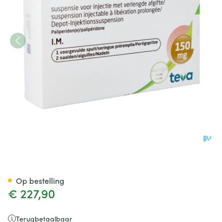
Paliperidone Teva150mg Susp I
Op bestelling
€ 227,90
Terugbetaalbaar