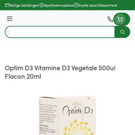
Ga naar de inhoud
Veilige betalingen
Apothekersadvies
Snelle beschikbaarheid
Menu
Zoek
Product, merk, categorie...
Optim D3 Vitamine D3 Vegetale 500ui
Flacon 20ml