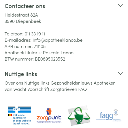
Contacteer ons
Heidestraat 82A
3590
Diepenbeek
Telefoon:
011 33 19 11
E-mailadres:
Info@
apotheeklanoo.be
APB nummer:
711105
Apotheek titularis:
Pascale Lanoo
BTW nummer:
BE0895023552
Nuttige links
Over ons
Nuttige links
Gezondheidsnieuws
Apotheker
van wacht
Voorschrift
Zorgtarieven
FAQ