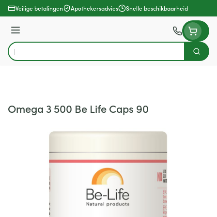
Ga naar de inhoud
Veilige betalingen
Apothekersadvies
Snelle beschikbaarheid
Menu
Zoek
Product, merk, categorie...
Omega 3 500 Be Life Caps 90