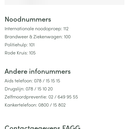
Noodnummers
Internationale noodoproep: 112
Brandweer & Ziekenwagen: 100
Politiehulp: 101
Rode Kruis: 105
Tele-onthaal: 106
Child focus: 110
Andere infonummers
Aids telefoon: 078 / 15 15 15
Drugslijn: 078 / 15 10 20
Zelfmoordpreventie: 02 / 649 95 55
Kankertelefoon: 0800 / 15 802
Kinder- en jongerentelefoon: 102
Antigifcentrum: 070 / 245 245
Contactgegevens FAGG
Belgische BrandwondenStichting: 02 / 649 65 89