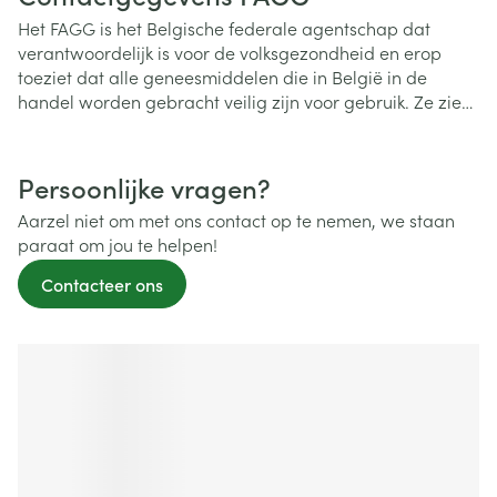
Het FAGG is het Belgische federale agentschap dat
verantwoordelijk is voor de volksgezondheid en erop
toeziet dat alle geneesmiddelen die in België in de
handel worden gebracht veilig zijn voor gebruik. Ze zien
er ook op toe dat online apotheken naar behoren
werken. Meer informatie vind je op
https://www.fagg.be/
nl
- Federaal Agentschap voor Geneesmiddelen en
Persoonlijke vragen?
Gezondheidsproducten, Galileelaan 5/03, 1210 BRUSSEL.
Aarzel niet om met ons contact op te nemen, we staan
paraat om jou te helpen!
Contacteer ons