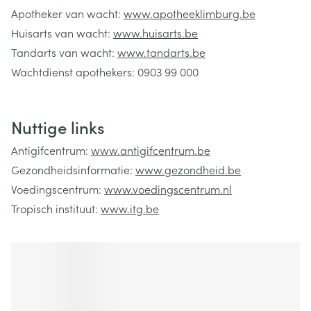
Apotheker van wacht:
www.apotheeklimburg.be
Huisarts van wacht:
www.huisarts.be
Tandarts van wacht:
www.tandarts.be
Wachtdienst apothekers: 0903 99 000
Nuttige links
Antigifcentrum:
www.antigifcentrum.b
e
Gezondheidsinformatie:
www.gezondheid.be
Voedingscentrum:
www.voedingscentrum.nl
Tropisch instituut:
www.itg.be
Vaccinaties:
www.vacciweb.be
Bijsluiters:
www.e-compendium.be
Geneesmiddelen:
www.bcfi.be