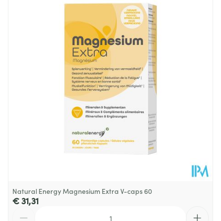
Diepte
80 mm
Hoeveelheid
30
Verpakking
Behoud
Kamertemperatuur (15°C - 25°C)
Natural Energy Magnesium Extra V-caps 60
€ 31,31
Aantal